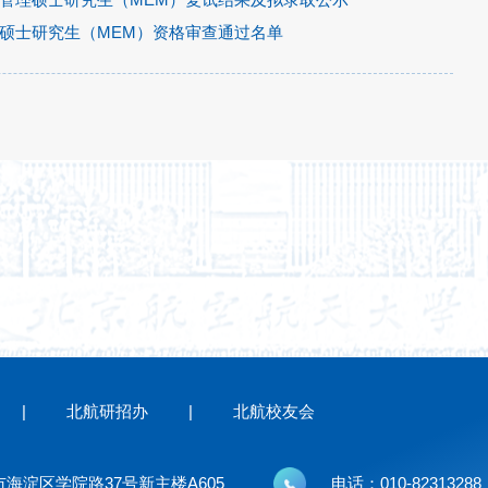
理硕士研究生（MEM）资格审查通过名单
|
北航研招办
|
北航校友会
海淀区学院路37号新主楼A605
电话：010-82313288 