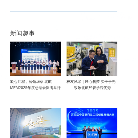
院优秀校
新闻趣事
凝心启程，智领华章|北航
校友风采｜匠心筑梦 实干争先
MEM2025年度总结会圆满举行
——致敬北航经管学院优秀
校...