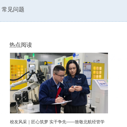
常见问题
热点阅读
华北
校友风采｜匠心筑梦 实干争先——致敬北航经管学
2026