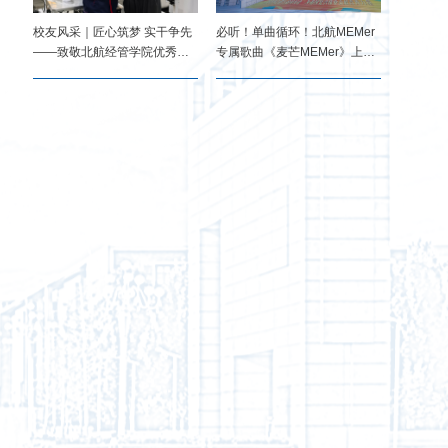
校友风采｜匠心筑梦 实干争先
必听！单曲循环！北航MEMer
——致敬北航经管学院优秀
专属歌曲《麦芒MEMer》上
校...
线！